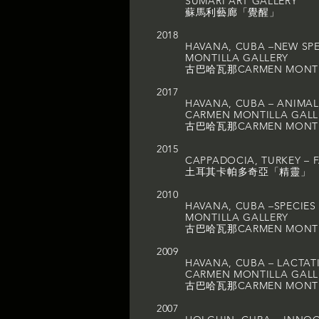
SUMARI ART GALLERY
蘇馬利藝廊「覺醒」
2018
HAVANA, CUBA –NEW SP
MONTILLA GALLERY
古巴哈瓦那CARMEN MON
2017
HAVANA, CUBA – ANIMAL
CARMEN MONTILLA GALL
古巴哈瓦那CARMEN MON
2015
CAPPADOCIA, TURKEY – F
土耳其卡帕多奇亞「精靈」
2010
HAVANA, CUBA –SPECIE
MONTILLA GALLERY
古巴哈瓦那CARMEN MON
2009
HAVANA, CUBA – LACTAT
CARMEN MONTILLA GALL
古巴哈瓦那CARMEN MON
2007