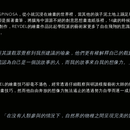
EL ESPINOSA，從小就沉浸在繪畫的世界裡，當其他的孩子泥土地上踢
EL卻是握著畫筆，將腦海中源源不絕的創意思想畫進紙張裡，14歲的時
創作，REYDEL的繪畫作品比起學院派的藝術家更多了自在飛翔的意
，
與其讓觀眾覺察到我所建議的喻象，他們更有權解釋自己的觀
我認為自己是一個說故事的人，而我的故事來自我的想像力。
DEL的繪畫技巧卻毫不遜色，經常透過仔細觀察與研讀模擬藝術大師的
繪畫技巧，然而他自由奔放的想像力無法遏止的透過努力自學而逐一成
說到：「在沒有人類參與的情況下，自然界的物種之間呈現完美