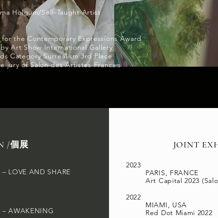
a Holguin/Self-Taught Artist
 the Contemporary Expressions Award
 Show International Gallery
egory Surrealism 3rd Place
ry of Salon des Artistes Francais
ON /個展
JOINT EX
2023
N – LOVE AND SHARE
PARIS, FRANCE
Art Capital 2023 (Sal
2022
MIAMI, USA
AN – AWAKENING
Red Dot Miami 2022