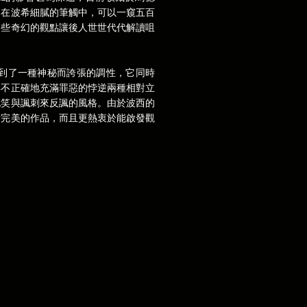
，在波希細膩的筆觸中，可以一窺五百
那些奇幻的觀點讓後人世世代代解讀咀
畫達到了一種神秘而誇張的調性，它同時
與不正確地充滿罪惡的悖逆兩種相對立
玩笑與諷刺來反諷的風格。由於波西的
術完美的作品，而且更熱衷於能啟發觀