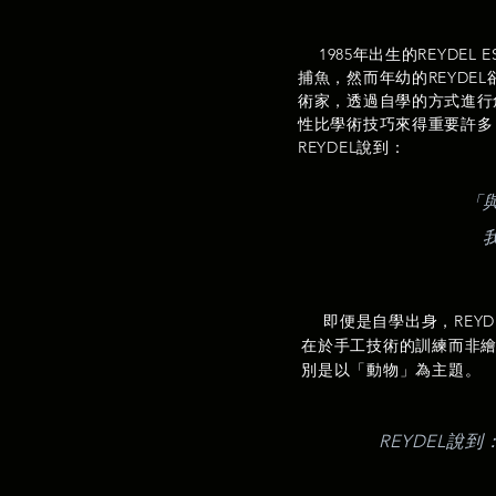
1985年出生的REYD
捕魚，然而年幼的REYD
術家，透過自學的方式進行
性比學術技巧來得重要許多
REYDEL說到：
「
即便是自學出身，REY
在於手工技術的訓練而非
別是以「動物」為主題。
REYDEL