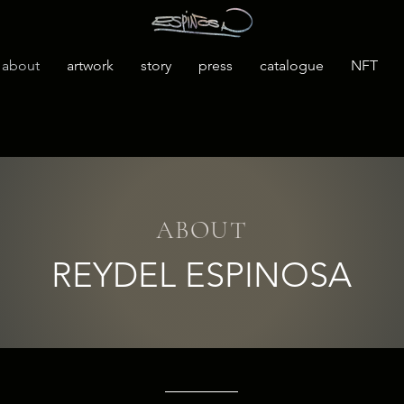
about
artwork
story
press
catalogue
NFT
ABOUT
REYDEL ESPINOSA