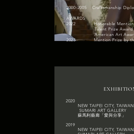
2000-2005 Craftsmanship Diplom
AWARDS
2022 Honorable Mention for
Talent Prize Award by Art
American Art Awards Cat
2023 Mention Prize by the ju
EXHIBITI
2020
NEW TAIPEI CITY, TAIWA
SUMARI ART GALLERY
蘇馬利藝廊「愛與分享」
2019
NEW TAIPEI CITY, TAIW