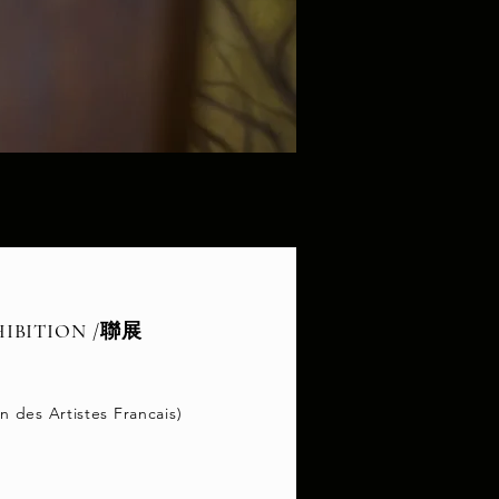
HIBITION /聯展
on des Artistes Francais)