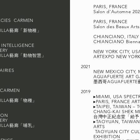
PARIS, FRANCE
Salon d'Automne 20
ECIES CARMEN
PARIS, FRANCE
Salon des Beaux Art
TILLA藝廊「新物種」
CHIANCIANO, ITAL
CHIANCIANO Bienna
 INTELLIGENCE
ERY
NEW YORK CITY, U
TILLA藝廊「動物智慧」
ARTEXPO NEW YORK
2021
AIRIES
NEW MEXICO CITY, 
AGUAFUERTE ART G
墨西哥AGUAFUERT
S CARMEN
2019
▸MIAMI, USA
SPECT
TILLA藝廊「物種」
▸PARIS, FRANCE
ART
▸TAIPEI, TAIWAN – 
CHANG-KAI SHEK M
ION
台灣中正紀念堂「給
ERY
▸TAOYUAN, TAIWA
TILLA藝廊「哺乳」
ARTS
TAOYUAN CITY CU
EXHIBITION