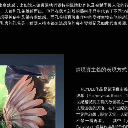
創造出幽默感，比如說人猿透過牠們獨特的肢體動作以及被賦予擬人化的
，人猿和孔雀脫穎而出。他們在我奇幻般的藝術作品中代表了不同含義。
他想要神秘中又帶有幽默感。而孔雀哺育著畫作中的變種生物在他的超
著乳房的孔雀是一種讓人根本都無法想像的稀有變種卻又如此代表美麗
超現實主義的表現方式
REYDEL作品是超現實
波希（Hieronymus Bosc
世紀超現實主義的啟發者之
人類道德的沉淪。在15世紀
世界的幻想，關於天堂、人
不禁一看再看。 其中《人間樂園》
Delights）這幅作品對R