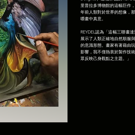
里普拉多博物館的這幅巨作
年前人類對於世界的想像，
嚼畫中真意。
REYDEL認為「這幅三聯
展示了人類正確地自然順服
的意識形態。畫家有著藉由
影響，我不僅熱衷於製作技
眾反映己身觀點之主題。」