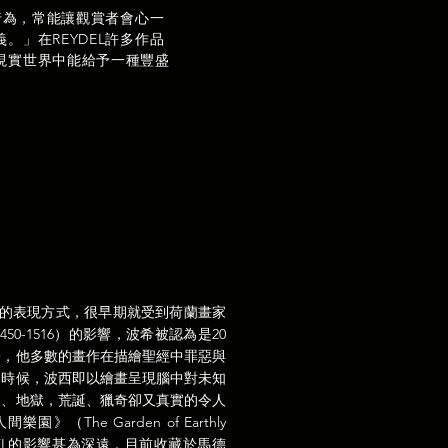
行為，常能讓觀賞者會心一
」在REYDEL許多作品
現實世界中能給予一種豐盛
。
主義的表現方式，很早期就受到荷蘭畫家
h，1450-1516）的影響，波希被認為是20
一，他多數的畫作在描繪聖經中罪惡與
的時候，波西即以繪畫呈現腦中對未知
間、地獄，荒誕、獵奇卻又真實的令人
（The Garden of Earthly
EYDEL的影響甚為深遠，目前收藏於馬德