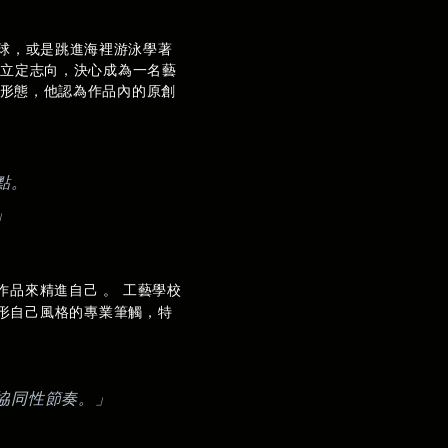
足球，
或是跳進海裡游泳學著
候立定志向，決心成為一名藝
識形態，他認為作品內的原創
點。
」
作品來精進自己 。 工藝學校
形自己風格的專業筆觸，特
的協同性節奏。」