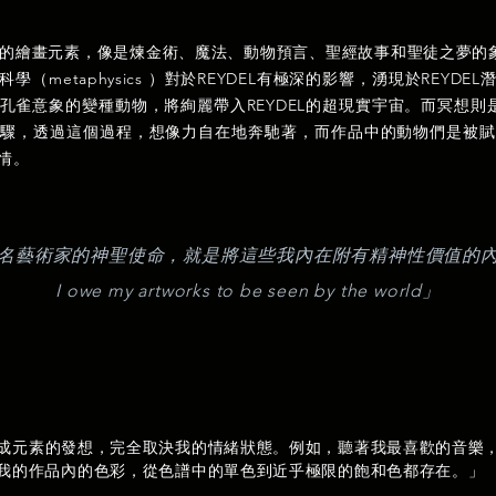
的繪畫元素，像是煉金術、魔法、動物預言、聖經故事和聖徒之夢的象徵
（metaphysics ）對於REYDEL有極深的影響，湧現於REYD
雀意象的變種動物，將絢麗帶入REYDEL的超現實宇宙。而冥想則是
步驟，透過這個過程，想像力自在地奔馳著，而作品中的動物們是被賦
情。
名藝術家的神聖使命，就是將這些我內在附有精神性價值的
I owe my artworks to be seen by the world」
成元素的發想，完全取決我的情緒狀態。例如，聽著我最喜歡的音樂
我的作品內的色彩，從色譜中的單色到近乎極限的飽和色都存在。」