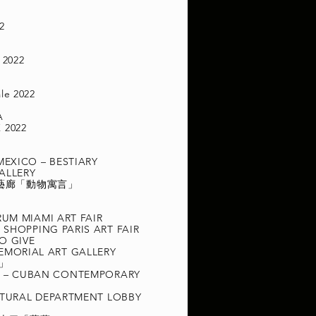
22
s 2022
Y
le 2022
SA
 2022
MEXICO – BESTIARY
ALLERY
E藝廊「動物寓言」
RUM MIAMI ART FAIR
 SHOPPING PARIS ART FAIR
TO GIVE
EMORIAL ART GALLERY
予」
N – CUBAN CONTEMPORARY
LTURAL DEPARTMENT LOBBY